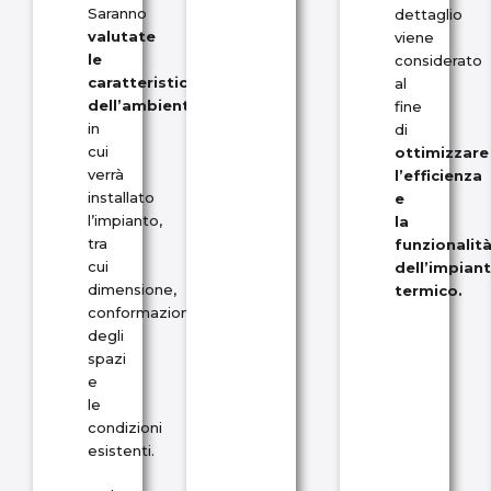
Saranno
dettaglio
valutate
viene
le
considerato
caratteristiche
al
dell’ambiente
fine
in
di
cui
ottimizzare
verrà
l’efficienza
installato
e
l’impianto,
la
tra
funzionalit
cui
dell’impian
dimensione,
termico.
conformazione
degli
spazi
e
le
condizioni
esistenti.