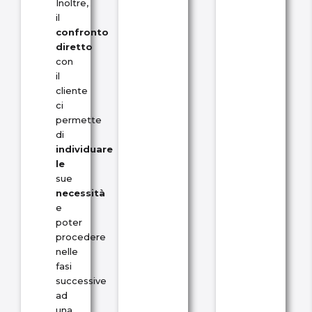
Inoltre,
il
confronto
diretto
con
il
cliente
ci
permette
di
individuare
le
sue
necessità
e
poter
procedere
nelle
fasi
successive
ad
una