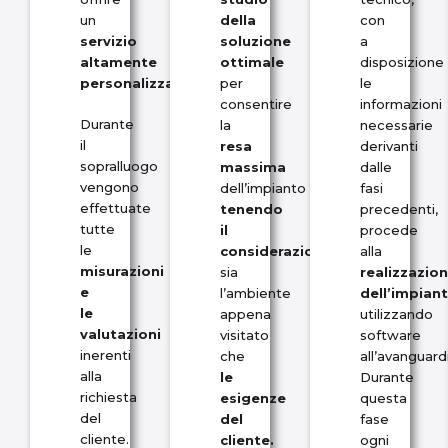
un
della
con
servizio
soluzione
a
altamente
ottimale
disposizione
personalizzato.
per
le
consentire
informazioni
Durante
la
necessarie
il
resa
derivanti
sopralluogo
massima
dalle
vengono
dell’impianto
fasi
effettuate
tenendo
precedenti,
tutte
il
procede
le
considerazion
e
alla
misurazioni
sia
realizzazio
e
l’ambiente
dell’impian
le
appena
utilizzando
valutazioni
visitato
software
inerenti
che
all’avanguard
alla
le
Durante
richiesta
esigenze
questa
del
del
fase
cliente.
cliente.
ogni