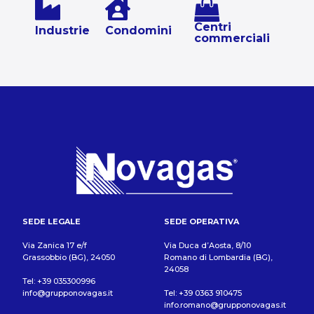
Centri
Industrie
Condomini
commerciali
SEDE LEGALE
SEDE OPERATIVA
Via Zanica 17 e/f
Via Duca d’Aosta, 8/10
Grassobbio (BG), 24050
Romano di Lombardia (BG),
24058
Tel: +39 035300996
info@grupponovagas.it
Tel: +39 0363 910475
info.romano@grupponovagas.it