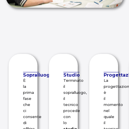
_______
_______
_______
Sopralluogo
Studio
Progettaz
È
Terminato
La
la
il
progettazio
prima
sopralluogo,
è
fase
il
il
che
tecnico
momento
ci
procede
nel
consente
con
quale
di
lo
il
offrire
studio
tecnico,